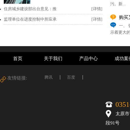
污。新...
住房城乡建设部出台意见：推
[详情]
购买
监理单位在进度控制中所应承
[详情]
一、
示着更大的
首页
关于我们
产品中心
成功案
腾讯
百度
友情链接:
0351
太原市
段91号